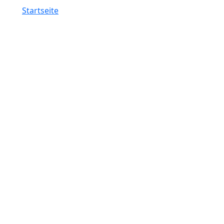
Startseite
Server-, Netzwerk- & Cloud-Lösungen