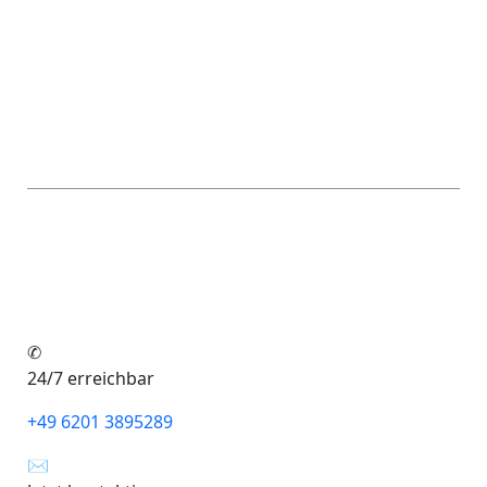
Jetzt Termin vereinbaren
Unsere Beratung – Ihr Erfolg
in der Zukunft
Maximale Leistung und Sicherheit – entdecken Sie
unsere individuellen Lösungen für Server,
Netzwerke und die Cloud. Lassen Sie uns starten!
✆
24/7 erreichbar
+49 6201 3895289
✉